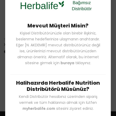
Mevcut Müşteri Misin?
Kişisel Distribütörünüzle olan birebir ilişkiniz,
beslenme hedeflerinize ulaşmanın anahtarıdır.
TAKVIYE EDICI GIDALAR
TAKVIYE EDICI GIDALAR
Xtra-Cal 90 tablet
Eğer [N. AKDEMİR] mevcut distribütörünüz değil
Pro-Core Orman Meyveleri Tadında 21 x 3,7 g
ise, ürünlerinizi mevcut distribütörünüzden
₺401
₺599
₺1587
almanızı öneririz. Alternatif olarak, bu internet
sitesine girmek için
buraya
tıklayınız.
Halihazırda Herbalife Nutrition
Distribütörü Müsünüz?
Kendi Distribütör hesabınız üzerinden sipariş
vermek ve tüm haklarınızı almak için lütfen
myherbalife.com
sitesini ziyaret ediniz.