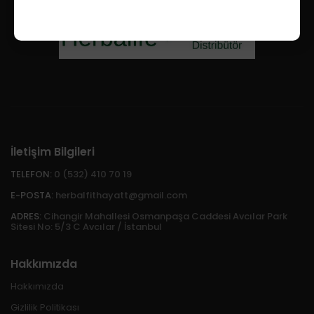
İletişim Bilgileri
TELEFON:
0 (532) 410 70 19
E-POSTA:
herbalfithayatt@gmail.com
ADRES:
Cihangir Mahallesi Osmanpaşa Caddesi Avcılar Park
Sitesi No: 5/3 C Avcılar / İstanbul
Hakkımızda
Hakkımızda
Gizlilik Politikası