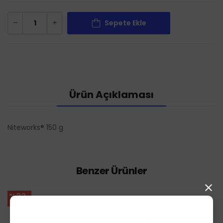
Sepete Ekle
Ürün Açıklaması
Niteworks® 150 g
Benzer Ürünler
%33