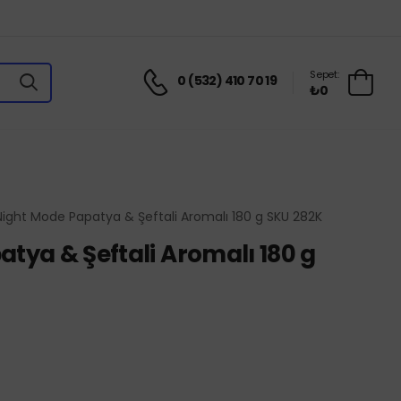
Sepet:
0 (532) 410 70 19
₺0
Night Mode Papatya & Şeftali Aromalı 180 g SKU 282K
tya & Şeftali Aromalı 180 g