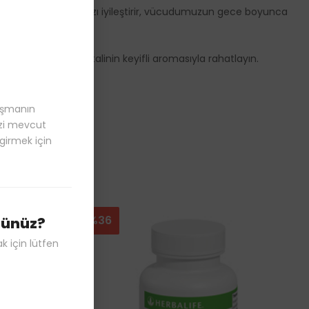
usu; fiziksel sağlığımızı iyileştirir, vücudumuzun gece boyunca
tın, papatya ve şeftalinin keyifli aromasıyla rahatlayın.
laşmanın
izi mevcut
 girmek için
%36
üsünüz?
k için lütfen