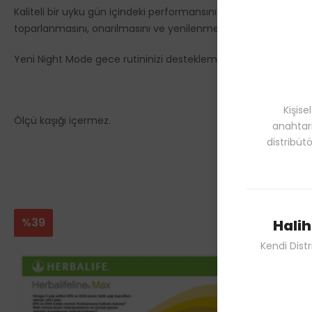
Kaliteli bir uyku gün içindeki performansınız ve genel sağlığını
toparlanmasını, onarılmasını ve yenilenmesini destekler. Gü
Yeni Night Mode gece rutininizi desteklemek için safran ekstresi
Kişise
Ölçü kaşığı içermez.
anahtarı
distribüt
%39
Halih
Kendi Dist