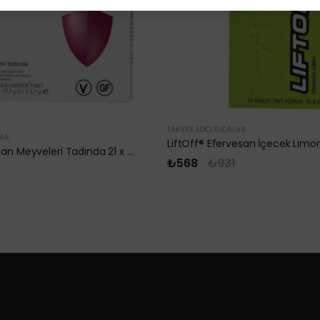
TAKVIYE EDICI GIDALAR
LAR
LiftOff® Efervesan İçecek Limo
Pro-Core Orman Meyveleri Tadında 21 x 3,7 g
₺568
₺931