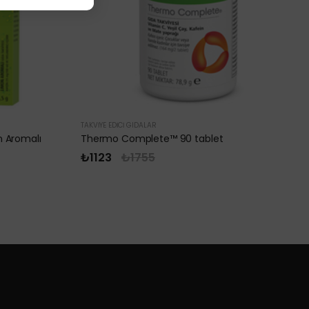
TAKVIYE EDICI GIDALAR
n Aromalı
Thermo Complete™ 90 tablet
₺1123
₺1755