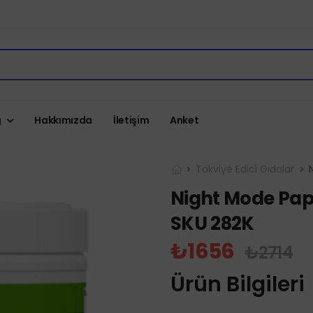
g
Hakkımızda
İletişim
Anket
Takviye Edici Gıdalar
Night Mode Papa
SKU 282K
₺1656
₺2714
Ürün Bilgileri