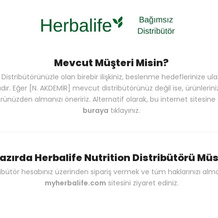
z için çok önemlidir çünkü pek çok faydası vardır. İyi bir gece uyk
n boyunca daha iyi odaklanmanıza da yardımcı olur.
 ile özel olarak formüle edilmiştir. Night Mode ile kendinizi şımar
Mevcut Müşteri Misin?
l Distribütörünüzle olan birebir ilişkiniz, beslenme hedeflerinize u
dır. Eğer [N. AKDEMİR] mevcut distribütörünüz değil ise, ürünlerin
örünüzden almanızı öneririz. Alternatif olarak, bu internet sitesine
buraya
tıklayınız.
Benzer Ürünler
%39
azırda Herbalife Nutrition Distribütörü M
ribütör hesabınız üzerinden sipariş vermek ve tüm haklarınızı alma
myherbalife.com
sitesini ziyaret ediniz.