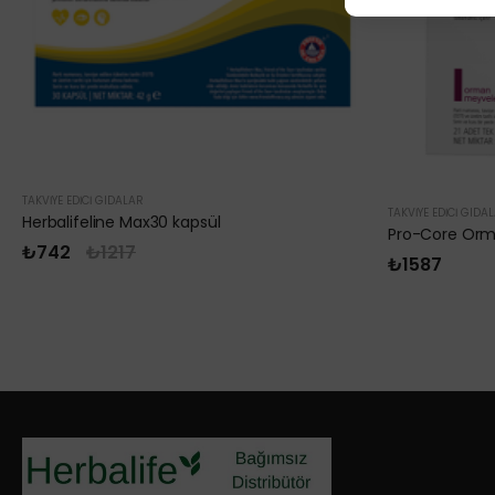
TAKVIYE EDICI GIDALAR
TAKVIYE EDICI GIDA
Herbalifeline Max30 kapsül
₺742
₺1217
₺1587