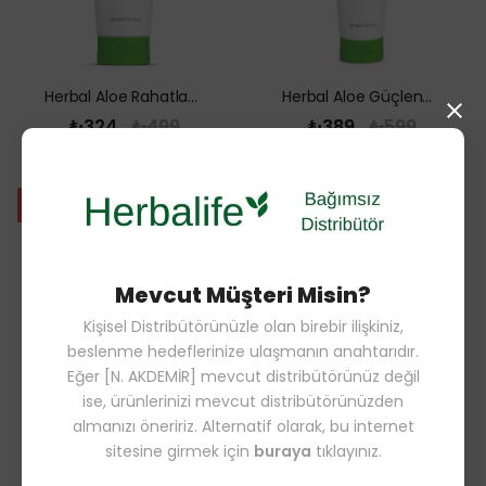
Herbal Aloe Rahatlatıcı Jel 200 ml
Herbal Aloe Güçlendirici Şampuan 250 ml
₺324
₺499
₺389
₺599
%35
%35
Mevcut Müşteri Misin?
Kişisel Distribütörünüzle olan birebir ilişkiniz,
beslenme hedeflerinize ulaşmanın anahtarıdır.
Eğer [N. AKDEMİR] mevcut distribütörünüz değil
ise, ürünlerinizi mevcut distribütörünüzden
HL/Skin Besleyici El ve Vücut Losyonu 147 ml
HL/Skin Besleyici Göz Kremi 15 ml
almanızı öneririz. Alternatif olarak, bu internet
sitesine girmek için
buraya
tıklayınız.
₺681
₺1047.23
₺1147
₺1764