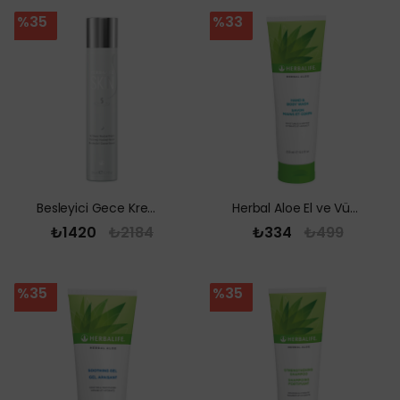
%35
%33
Besleyici Gece Kremi 50 ml
Herbal Aloe El ve Vücut Şampuanı 250 ml
₺1420
₺2184
₺334
₺499
%35
%35