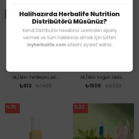
%35
%35
Halihazırda Herbalife Nutrition
Distribütörü Müsünüz?
Kendi Distribütör hesabınız üzerinden sipariş
vermek ve tüm haklarınızı almak için lütfen
myherbalife.com
sitesini ziyaret ediniz.
HL/Skin Yenileyici Jel Temizleyici 147 ml
HL/Skin Yoğun Sıkılaştırıcı Krem 50 ml
₺913
₺1405
₺1509
₺2322
%35
%33