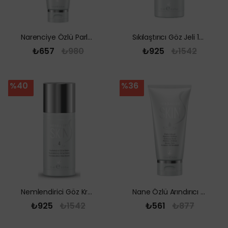
Narenciye Özlü Parlatıcı Yüz Temizleme Jeli 150 ml
Sıkılaştırıcı Göz Jeli 15 ml
₺657
₺980
₺925
₺1542
%40
%36
Nemlendirici Göz Kremi 15 ml
Nane Özlü Arındırıcı Kil Maskesi 120 ml
₺925
₺1542
₺561
₺877