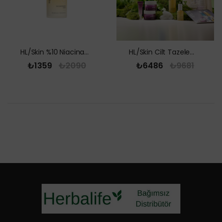
HL/Skin %10 Niacinamide Serum 30 ml
HL/Skin Cilt Tazeleme Seti
₺1359
₺2090
₺6486
₺9681